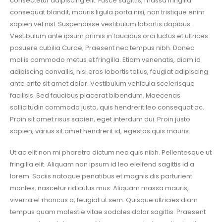
consectetur adipiscing elit. Fusce sagittis, massa fringilla
consequat blandit, mauris ligula porta nisi, non tristique enim
sapien vel nisl. Suspendisse vestibulum lobortis dapibus.
Vestibulum ante ipsum primis in faucibus orci luctus et ultrices
posuere cubilia Curae; Praesent nec tempus nibh. Donec
mollis commodo metus et fringilla. Etiam venenatis, diam id
adipiscing convallis, nisi eros lobortis tellus, feugiat adipiscing
ante ante sit amet dolor. Vestibulum vehicula scelerisque
facilisis. Sed faucibus placerat bibendum. Maecenas
sollicitudin commodo justo, quis hendrerit leo consequat ac.
Proin sit amet risus sapien, eget interdum dui. Proin justo
sapien, varius sit amet hendrerit id, egestas quis mauris.
Ut ac elit non mi pharetra dictum nec quis nibh. Pellentesque ut
fringilla elit. Aliquam non ipsum id leo eleifend sagittis id a
lorem. Sociis natoque penatibus et magnis dis parturient
montes, nascetur ridiculus mus. Aliquam massa mauris,
viverra et rhoncus a, feugiat ut sem. Quisque ultricies diam
tempus quam molestie vitae sodales dolor sagittis. Praesent