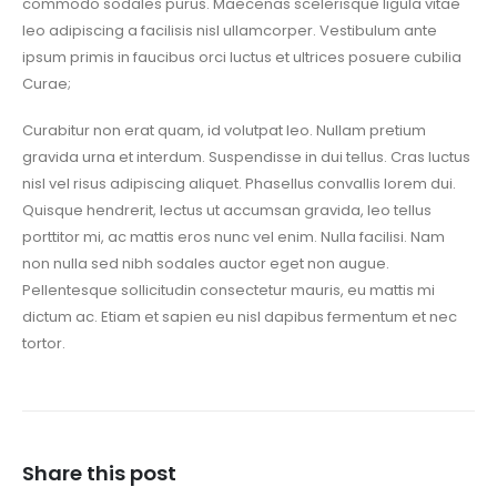
commodo sodales purus. Maecenas scelerisque ligula vitae
leo adipiscing a facilisis nisl ullamcorper. Vestibulum ante
ipsum primis in faucibus orci luctus et ultrices posuere cubilia
Curae;
Curabitur non erat quam, id volutpat leo. Nullam pretium
gravida urna et interdum. Suspendisse in dui tellus. Cras luctus
nisl vel risus adipiscing aliquet. Phasellus convallis lorem dui.
Quisque hendrerit, lectus ut accumsan gravida, leo tellus
porttitor mi, ac mattis eros nunc vel enim. Nulla facilisi. Nam
non nulla sed nibh sodales auctor eget non augue.
Pellentesque sollicitudin consectetur mauris, eu mattis mi
dictum ac. Etiam et sapien eu nisl dapibus fermentum et nec
tortor.
Share this post